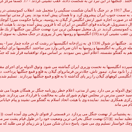
اده، عقب نشينى كردند. - 17. كسما مركز گردهمايى جنگليها شد و گوراب زرمخ پايگاه نظامى آنها بود
روز به روز بر شمار داوطلبان عضويت به نهضت جنگل افزوده مى شد . ارتش روسيه در سال 1917 م. در جنگ با آلمان شكس
به سمت جنوب ايران پيشروى كرد. و تا همدان پيش آمده بودند. پس از مدتى توانستند قز
 كه در صورت اجازه عبور ارتش انگليس از گيلان به روسيه، بريتانيا حكومت ميرزا كوچك
ه هدف مقدس خود دست يارى به سوى استعمار پير انگليس دراز كند.(18) ژنرال دنسترويل، فرمانده قواى انگليس در ايران كه ت
اب كمونيستى گرديد. در پل منجيل سهمگين ترين نبرد نهضت جنگل بين جنگليها از يك طر
و توانستند رشت، مركز استان گيلان را اشغال كنند
هواپيماهاى انگليسى هر روز مواضع جنگليها را در فومن و صومعه سرا بمباران مى كردند . جنگليها در شوال 36
حمله چريكى به انگليسيها و روسها به آنان ضرباتى وارد مى ساختند. انگليسيها براى اين
س در 22 مرداد 1298 ش. در ((صفه سر)) رشت با هم به گفتگو نشسته، اعلام آتش بس نمودند. بر اساس مواد توافق
سر سپرده انگليسيها به نخست وزيرى ايران گماشته مى شود. وثوق الدوله براى اجراى 
 را نابود سازد. تيمور تاش، جلادترين فرمانرواى گيلان به قلع و قمع جنگليها پرداخت. د
انگليسى كوههاى گيلان را زير پاى گذاشته تا به قلع و قمع جنگليها بپردازند . تسلي
ركزى همكارى نمايند. نماينده وى با هيئت اتحاد اسلام به گفتگو مى نشيند و پيام خيابا
ام مى ماند
ستفتايى كه در جمادى الثانى 1339 ق. از ايشان مى شود به پشتيبانى از نهضت جنگل مى پردازد. در قسمتى از فتو
هر مسلمانى لازم. خداوند همه ايرانيان را توفيق دهد كه نيت و عمليات آنها را تعقيب و تقليد نمايند .))(21) نهضت
چك خواستار تسليم وى مى شود. پاسخ دندان شكن ميرزا و نثر زيباى او مى طلبد كه متن 