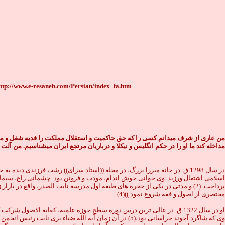
ttp://www.e-resaneh.com/Persian/index_fa.htm
من عاری از شرف میدانم کسی را که حق حاکمیت و استقلال مملکت را فدیه شغل و مقام 
مداخله کند ما او را در حکم انگلیس و نیکلا و درباریان مرتجع ایران میشناسیم. من 
اسلامى اشتغال ورزيد. وی جوانى خوش اندام، مودب و فروتن بود. چشمانى زاغ، سیمائ
مختصرى از اصول و فقه شروع نمود.))(4)