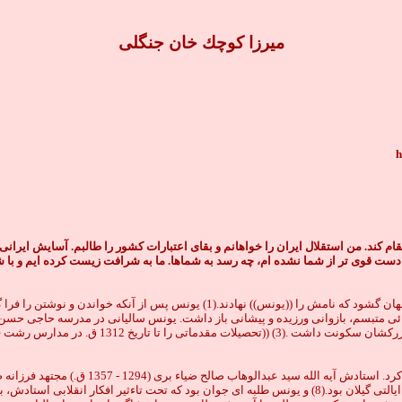
ميرزا كوچك خان جنگلى
h
کند. من استقلال ایران را خواهانم و بقای اعتبارات کشور را طالبم. آسایش ایرانی
آلت دست قوی تر از شما نشده ام، چه رسد به شماها. ما به شرافت زیست کرده ایم و با
در سال 1298 ق. در خانه ميرزا بزرگ، در محله ((استاد سراى)) رشت فرزندى ديده به جهان
ى متبسم، بازوانى ورزیده و پیشانى باز داشت. يونس ساليانى در مدرسه حاجى حسن و
پرداخت .(2) و مدتى در يكى از حجره هاى طبقه اول مد
وى كه شاگرد آخوند خراسانى بود،(5) در آن زمان آيه الله ضياء برى نايب رئيس انجمن ايالتى گيلان بود.(8) و ي