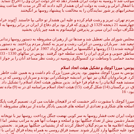
موجب شد تا روسيه به دولت ايران هشدار دهد كه اگر دولت ايران وى را اخراج ننمايد
با اشغال انزلى 
سخنرانيهاى پر شور نمايندگان را به مخالفت با پيشنهاد روسها بر انگيختند
مردم تهران، تبريز و رشت قيام كرده و عليه اين هشدار تو خالى بپا خاستند. آخوند خ
چهارشنبه 21 ذيحجه 1329 ق. (روزى كه قرار بود براى دفاع از ايرا
تلگراف دولت ايران مبنى بر پذيرفتن اولتيماتوم به همه چيز پايان بخشيد
مجلس شوراى ملى تعطيل شد و صدها تن از رهبران مشروطه به دستور روسها زندانى و تبع
محمد خمامى با وساطت نزد كنسولگرى روسيه در رشت نظر مساعد آنان را بر جواز اقام
یونس: ميرزا كوچك و تشکیل هیئت اتحاد اسلام
يونس به ميرزا كوچك مشهور بود. پدرش ميرزا بزرگ نام داشت و به همين علت خاطر او 
كرد. فرمانروايان گيلان نيز تنها در انديشه خوشگذرانى بودند و سربازان روسى كه در پى
بود.- 16
ميرزا كوچك با مشورت دكتر حشمت كه در لاهيجان طبابت مى كرد، تصميم گرفت پايگاهى 
اسلحه هاى شكارى و تعدادى از اسلحه هاى قديمى يادگار مانده از نبردهاى مشروطه. ا
دولت ايران تحت فشار روسها به سر كوبى نهضت جنگل پرداخت. روسها نيز با توپخانه و س
شمار دشمن بيش از تعداد جنگليها بود و اسلحه و مهمات آنها هم به مراتب بيشتر. اما اي
خود عليه جنگليها وارد كارزار شوند. سيصد قزاق روسى به همراه پنجاه قزاق ايرانى با ا