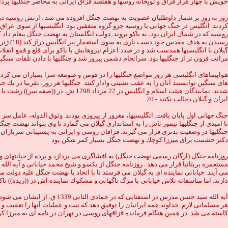
خويش با چهار هزار قزاق و توپخانه روسها و هفتصد قزاق ايرانى به محاصر جنگليها پرداختند . جنگليها در اين نبرد تن به شكست د
كردند. انگليس در جنگ جهانى با روسيه جزو گروه متفقين بود. انگليسيها از سوى عراق، 
روسيه كه در شمال ايران بود، به باكو بروند. دولت انگلستان به نهضت جنگل پيغام داد
رسيدن ب
گيلان با انگليسيها همدست شد و در صدد اعزام نيروهايش با باكو براى قلع و قمع انقل
مراتب فزون تر از جنگليها بود. سرانجام دشمن پيروز شد و جنگليها با دادن تلفات سنگين عقب نشينى كردند.(19) انگليسيها و روسها پس از پيروزى در جنگ منجيل، به سوى انزلى به راه افتادند 
هاى سنگين توانستند آنان را به عقب نشينى وادار كنند. جنگليها هر روز، تقريبا در يك 
شدند. نمايندگان هيئت اسلام و انگلي
ايران و گيلان دخالت نكنند - 20
جنگ جهانى اول پايان يافت. انگليسيها، مغرور از پيروزى بودند. وثوق الدوله، عامل 
نا اميدى از جنگليها تيمور تاش را به استاندارى گيلان مى گمارد تا وى بتواند نهضت جنگل
جنگليها در وضعيت بدترى قرار مى گيرند. قزاقان روسى و ايرانى به پشتيبانى سربازان 
دكتر حشمت براى ميرزا كوچك و نهضت جنگل بسيار كمر شكن بود
مى آيند. خيابانى نماينده اى به گيلان مى فرستد تا با اتحاد با نهضت جنگل عليه دولت م
دارند. اما متاسفانه تلاش خيابانى با مرگ ناگهانى و مشكوك نماينده اش در ((زيده)) ناك
آيه الله سيد حسن مدرس در ا
كاسته مى شد. در همين هنگام فرمانده قزاقهاى روسى در تهران در نامه اى به ميرزا كو