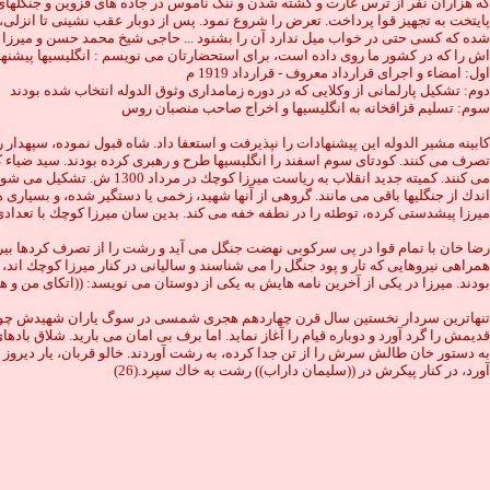
كه هزاران نفر از ترس غارت و كشته شدن و ننگ ناموس در جاده هاى قزوين و جنگلهاى گيل
پايتخت به تجهيز قوا پرداخت. تعرض را شروع نمود. پس از دوبار عقب نشينى تا انزلى، 
شده كه كسى حتى در خواب ميل ندارد آن را بشنود ... حاجى شيخ محمد حسن و ميرزا عبد
اش را كه در كشور ما روى داده است، براى استحضارتان مى نويسم : انگليسيها پيشنهادات
اول: امضاء و اجراى قرارداد معروف - قرارداد 1919 م
دوم: تشكيل پارلمانى از وكلايى كه در دوره زمامدارى وثوق الدوله انتخاب شده بودند
سوم: تسليم قزاقخانه به انگليسيها و اخراج صاحب منصبان روس
تصرف مى كنند. كودتاى سوم اسفند را انگليسيها طرح و رهبرى كرده بودند. سيد ضياء 
مى كنند. كميته جديد انقلا
اندك از جنگليها باقى مى مانند. گروهى از آنها شهيد، زخمى يا دستگير شده، و بسيارى
ميرزا پيشدستى كرده، توطئه را در نطفه خفه مى كند. بدين سان ميرزا كوچك با تعدادى 
رضا خان با تمام قوا در پى سركوبى نهضت جنگل مى آيد و رشت را از تصرف كردها بيرو
بودند. ميرزا در يكى از آخرين نامه هايش به يكى از دوستان مى نويسد: ((اتكاى من و
به دستور خان طالش سرش را از تن جدا كرده، به رشت آوردند. خالو قربان، يار ديروز م
آورد، در كنار پيكرش در ((سليمان داراب)) رشت به خاك سپرد.(26)