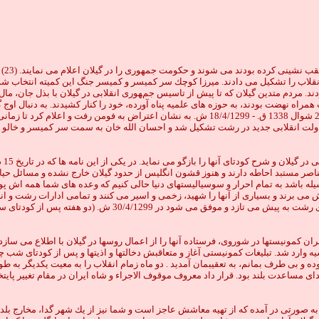
بامد
نقلاب را تشكيل مى دادند. ميرزا كوچك سر كميسر و كميسر جنگ اين كميته انتخاب شد 
 مردم متدين گيلان كه تا پيش از تاسيس جمهورى انقلابى در گيلان با بذل جان، مال 
اه نهضت بودند، به حوزه هاى علميه پناه آورده، خود را كنار كشيدند. به دنبال اوج 
در گيلان، و طرح نقشه ترور ميرزا و دستگيرى همفكرانش، ميرزا كوچك در روز جمعه 22 شوال 1338 ق. 
لت انقلابى جديد در رشت تشكيل شد و احسان الله خان به سمت سر كميسر و خالو ق
 آنها را بازگو مى نمايد. در يكى از اين نامه ها كه در تاريخ 15 ذيقعده 1338 ق. نوشته شده، آمده است
ر وسيله باشد به تمام احرار و سوسياليستهاى دنيا حالى كنيم كه وعده هاى شما همه اش
مى كنند. دولت مركزى از اختلاف در نهضت جنگل استفاده مى برد و ب
سوده و بى طرف بمانم، به تعقيبمان آمديد . دو ماه زمام انقلاب را به معيت يكديگر به
داى مساعدت بلند بود. قرار داد معروف موقوف الاجراء و شاه ايران در مقام تغيير پاي
صورتى در آمده كه از تهيه معاشش عاجز است و شما نيز از يك شهر گدا، مخارج بلديه 