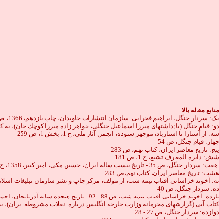
منابع مقاله بالا
یک: سردار جنگل، ابراهيم فخرايى، سازمان انتشارات جاويدان، چاپ يازدهم، 1366، ص 35
دو: قيام جنگل (يادداشتهاى ميرزا اسماعيل جنگلى، خواهر زاده ميرزا كوچك خان)، به 
سه: از آستارا تا استارباد، موچهر ستوده، انجمن آثار ملى، ج 1، بخش 1، ص 259
چهار: قيام جنگل، ص 54
پنج: تاريخ معاصر ايران، كتاب نهم، ص 283
شش: دايره المعارف تشيع، ج 1، ص 181
هفت: سردار جنگل، ص 35 - تاريخ بيست ساله ايران، حسين مكى، امير كبير، 1358، ج 1، ص 491 - سياست دولت شوروى در ايران م. ع، منشور گركانى، ص 30.
هشت: تاريخ معاصر ايران، كتاب نهم،ص 283
نه: آخوند خراسانى آفتاب نيمه شب، از مولف، مركز چاپ و نشر سازمان تبليغات اسلامى، 1373، ص 60 - 78 - سيماى رشت، از مولف، مركز چاپ و نشر سازمان تبليغات اسلامى 1373، 
ده: سردار جنگل، ص 40
كتاب آبى (گزارشهاى محرمانه وزارت خارجه انگليس درباره انقلاب مشروطه ايران)، به كوشش 
دوازده: سردار جنگل، ص 27 - 28