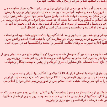
ت سنگينى را متحمل شد. انقلاب كمونيستى در روسيه پديد آمد. اما هنوز برخى از ژنرالهاى تزارى در برابر انقلاب سرخ مقاومت مى
وين را هم فتح نمايند. آنها در صدد بودند به حمايت از ژنرالهاى تزارى، با ارتش
 را در گيلان به رسميت خواهد شناخت. پاسخ ميرزا منفى بود. ميرزا حاضر نبود براى
ا قزوين پيش آمده بودند، با هيئت اتحاد اسلام به گفتگو پرداخت. اما نتيجه اى نداشت. بيچراخوف، فرمانده قواى روسى در
ف و روسها و انگليسيها از سوى ديگر شكل گرفت . تعداد نفرات و تجهيزات آنها به
13 ق. به زرادخانه انگليسيها در رشت كه در جاده چمار سرا - پسيخان واقع شده بود شبيخون زدند. اما انگليسيها با كمك هواپيماها، توپخانه و اسلحه
كه هر چه سريع تر به روسيه بروند، خواستار مذاكره با هيئت اتحاد اسلام و آتش بس
نامه قرار شد كه جنگليها اجازه عبور به نيروهاى نظامى انگليس را بدهند و انگليسيها هم در امور داخلى
مقاصد شوم خود، به نيرنگ متوسل شده، به ميرزا كوچك پيغام صلح مى دهد، ولى پس از
هها نفر به جرم كمك مالى به جنگليها اعدام و صدها نفر زندانى شدند . روز به روز
م شدن حاج احمد كسمايى (از مشاوران ميرزا كوچك و از رهبران نهضت جنگل) و شهادت
روزنامه جنگل (ارگان رسمى نهضت جنگل) به افشاگرى مى پردازد و پرده از خيانتهاى وثوق الدوله بر مى دارد. پس از مدتى، اعلام خطر روزنامه جنگل بر همگان هويدا مى شود. وثوق الدوله با امضاى قرارداد 1919 ميلادى با انگليسيها، ايران را به صورت
مستعمره بريتانيا قرار مى دهد . روزنامه جنگل از یکسو و شيخ محمد خيابانى و آيه الله سيد حسن مدرس در مجلس چهارم شوراى ملى به مخالفت با قرارداد مى پردازند. شيخ محمد خيابانى در تبريز عليه قرارداد 1919 م. قيام مى كند. مردم به حمايت از او بر
نى را به آنها مى رساند. هيئت اتحاد اسلام پس از شور و بررسى نظر خود را اعلام مى
اى تاريخى وى آمده است. ((جلوگيرى از دخالت خارجه و نفوذ سياست آنها در گيلان عملياتى بوده بس مقدس كه به
 جنگل بحرانى ترين وضعيت خود را در طول قيام پشت سر مى گذارد. جنگليها از جنگ و بى خانمانى خسته شده بودند. روز به روز از شمار جنگليها
نامه فرمانده قزاقخانه و پاسخ ميرزا را بياوريم