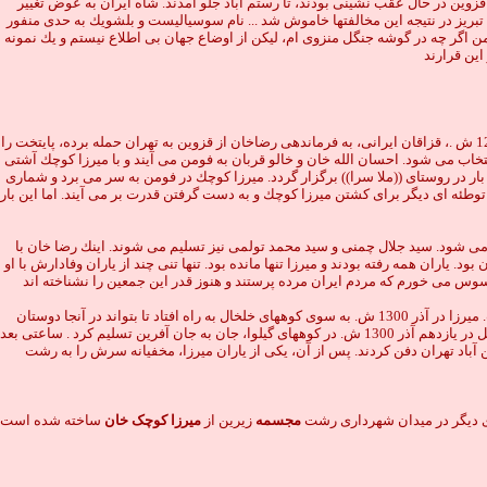
قزوين در حال عقب نشينى بودند، تا رستم آباد جلو آمدند. شاه ايران به عوض تغيير
 تبريز در نتيجه اين مخالفتها خاموش شد ... نام سوسياليست و بلشويك به حدى منفور
ن اگر چه در گوشه جنگل منزوى ام، ليكن از اوضاع جهان بى اطلاع نيستم و يك نمونه
اين قرارند
كابينه مشير الدوله اين پيشنهادات را نپذيرفت و استعفا داد. شاه قبول نموده، سپهدار رشتى را مامور تشكيل كابينه و اجراى پيشنهادات مزبور نمود.))(25) در سوم اسفند 1299 ش .، قزاقان ايرانى، به فرماندهى رضاخان از قزوين به تهران حمله برده، پايتخت را
اب مى شود. احسان الله خان و خالو قربان به فومن مى آيند و با ميرزا كوچك آشتى
ه جديد انقلاب، هفته اى يك بار در روستاى ((ملا سرا)) برگزار گردد. ميرزا كوچك در فومن به سر مى برد و شمارى
توطئه اى ديگر براى كشتن ميرزا كوچك و به دست گرفتن قدرت بر مى آيند. اما اين بار
مى شود. سيد جلال چمنى و سيد محمد تولمى نيز تسليم مى شوند. اينك رضا خان با
زا كوچك اند، به دنبال دستگيرى ميرزا كوچك بر مى آيد . پاييز 1300 ش. بسيار زرد و فصل برگ ريزان بود. ياران همه رفته بودند و ميرزا تنها مانده بود. تنها تنى چند از ياران وفادارش با او
سوس مى خورم كه مردم ايران مرده پرستند و هنوز قدر اين جمعين را نشناخته اند
تنهاترين سردار نخستين سال قرن چهاردهم هجرى شمسى در سوگ ياران شهيدش چون ابر مى گريست. او به ياد آخرين سردار شهيدش شيخ محمد خيابانى اشك مى ريخت. ميرزا در آذر 1300 ش. به سوى كوههاى خلخال به راه افتاد تا بتواند در آنجا دوستان
قديمش را گرد آورد و دوباره قيام را آغاز نمايد. اما برف بى امان مى باريد. شلاق بادهاى سرد كوههاى بلند گيلان بر صورت رنج كشيده اش فرود مى آمد. سرانجام سردار جنگل در يازدهم آذر 1300 ش. در كوههاى گيلوا، جان به جان آفرين تسليم كرد . ساعتى بعد
آباد تهران دفن كردند. پس از آن، يكى از ياران ميرزا، مخفيانه سرش را به رشت
 دیگر در میدان شهرداری رشت
مجسمه
زیرین از
میرزا کوچک خان
ساخته شده است