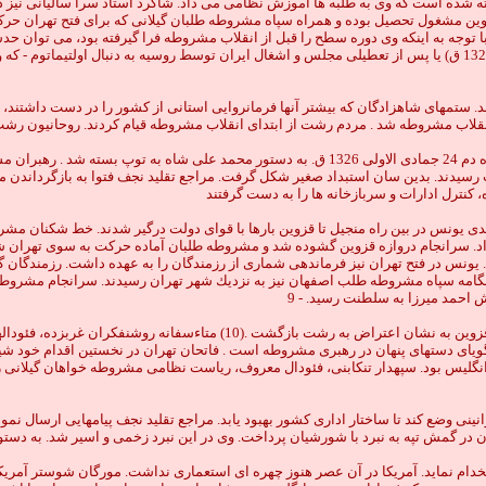
ه شده است كه وى به طلبه ها آموزش نظامى مى داد. شاگرد استاد سرا ساليانى نيز در
 تهران در انقلاب مشروطه (1326 ق) در حوزه علميه قزوين مشغول تحصيل بوده و همراه سپاه مشروطه طلبان گيلان
مدتى نيز در مدرسه محموديه تهران (7) ادامه تحصيل داد. با توجه به اينكه وى دوره سطح را قبل از انقلاب مشروطه
آيند. ستمهاى شاهزادگان كه بيشتر آنها فرمانروايى استانى از كشور را در دست داشتن
ى انقلاب مشروطه شد . مردم رشت از ابتداى انقلاب مشروطه قيام كردند. روحانيون رش
نخستين مجلس شوراى ملى ايران در هيجدهم شعبان 1324 ق تشكيل شد. اما در سپيده دم 24 جمادى الاولى 6
 رسيدند. بدين سان استبداد صغير شكل گرفت. مراجع تقليد نجف فتوا به بازگرداندن 
ى يونس در بين راه منجيل تا قزوين بارها با قواى دولت درگير شدند. خط شكنان مشرو
. سرانجام دروازه قزوين گشوده شد و مشروطه طلبان آماده حركت به سوى تهران شد
ونس در فتح تهران نيز فرماندهى شمارى از رزمندگان را به عهده داشت. رزمندگان گ
 احمد ميرزا به سلطنت رسيد. - 9
يونس از خلافهاى برخى از سران مشروطه طلب آزرده بود. وى بدين علت پس از فتح ق
گوياى دستهاى پنهان در رهبرى مشروطه است . فاتحان تهران در نخستين اقدام خود شي
ليس بود. سپهدار تنكابنى، فئودال معروف، رياست نظامى مشروطه خواهان گيلانى را 
اح شد. مجلس دوم نيز توانست قوانينى وضع كند تا ساختار ادارى كشور بهبود يابد. مراجع تقليد نجف پ
در گمش تپه به نبرد با شورشيان پرداخت. وى در اين نبرد زخمى و اسير شد. به دستو
آمريكا مستشار مالى استخدام نمايد. آمريكا در آن عصر هنوز چهره اى استعمارى نداشت. مورگا