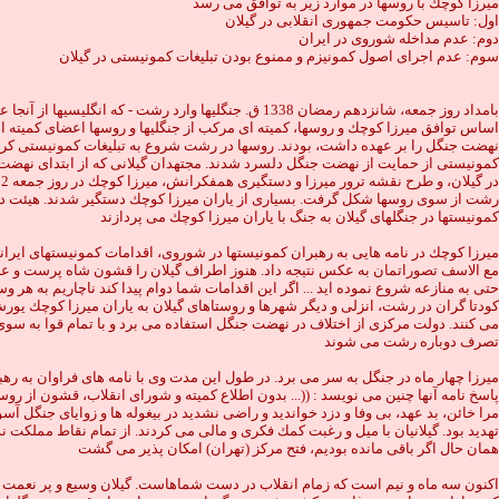
ميرزا كوچك با روسها در موارد زير به توافق مى رسد
اول: تاسيس حكومت جمهورى انقلابى در گيلان
دوم: عدم مداخله شوروى در ايران
سوم: عدم اجراى اصول كمونيزم و ممنوع بودن تبليغات كمونيستى در گيلان
اساس توافق ميرزا كوچك و روسها، كميته اى مركب از جنگليها و روسها اعضاى كميته ا
نهضت جنگل را بر عهده داشت، بودند. روسها در رشت شروع به تبليغات كمونيستى کردند.
كمونيستى از حمايت از نهضت جنگل دلسرد شدند. مجتهدان گيلانى كه از ابتداى نهضت همر
رشت از سوى روسها شكل گرفت. بسيارى از ياران ميرزا كوچك دستگير شدند. هيئت دو
كمونيستها در جنگلهاى گيلان به جنگ با ياران ميرزا كوچك مى پردازند
ميرزا كوچك در نامه هايى به رهبران كمونيستها در شوروى، اقدامات كمونيستهاى ايرانى در گيلان و شرح كودتاى
حتى به منازعه شروع نموده ايد ... اگر اين اقدامات شما دوام پيدا كند ناچاريم به ه
تصرف دوباره رشت مى شوند
مرا خائن، بد عهد، بى وفا و دزد خوانديد و راضى نشديد در بيغوله ها و زواياى جنگل آ
تهديد بود. گيلانيان با ميل و رغبت كمك فكرى و مالى مى كردند. از تمام نقاط مملكت ن
همان حال اگر باقى مانده بوديم، فتح مركز (تهران) امكان پذير مى گشت
اكنون سه ماه و نيم است كه زمام انقلاب در دست شماهاست. گيلان وسيع و پر نعمت به 