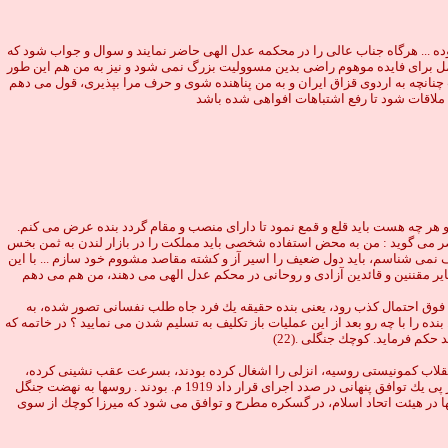
ه ... هرگاه جناب عالى را در محكمه عدل الهى حاضر نمايند و سوال و جواب شود كه
امل براى فايده موهوم راضى بدين مسووليت بزرگ نمى شود و نيز به من هم اين طور
انچه به اردوى قزاق ايران و به من پناهنده شوى و حرف مرا بپذيرى، قول مى دهم
ا ملاقات شود تا رفع اشتباهات افواهى شده باشد
 هر چه هست بايد قلع و قمع نمود تا داراى منصب و مقام گردد بنده عرض مى كنم.
ضر مى گويد : من به محض استفاده شخصى بايد مملكت را در بازار لندن به ثمن بخس
نمى شناسم، بايد دول ضعيف را اسير آز و كشته مقاصد مشووم خود سازم ... با اين
ر مقننين و قائدين آزادى و روحانى در محكم عدل الهى مى دهند، من هم مى دهم
تب فوق احتمال كذب رود، يعنى بنده حقيقه يك فرد جاه طلب نفسانى تصور شده، به
ه را با چه رو بعد از اين عمليات باز تكليف به تسليم شدن مى نماييد ؟ در خاتمه كه
م فرمايد. كوچك جنگلى .(22)
 به روسيه و سركوبى انقلاب كمونيستى روسيه، انزلى را اشغال كرده بودند، بسرعت عقب نشينى كرده،
روسيها انزلى را به تصرف در مى آورند. عقب نشينى مشكوك انگليسيها خبر از نقشه از پيش طرح شده روسها و انگليسيها را مى داد. احتمال مى رود كه انگليس و شوروى در پى يك توافق پنهانى در صدد اجراى قرار داد 1919 م. بودند . روسها به نهضت جنگل
وسها در هيئت اتحاد اسلام، در گسكره مطرح و توافق مى شود كه ميرزا كوچك از سوى