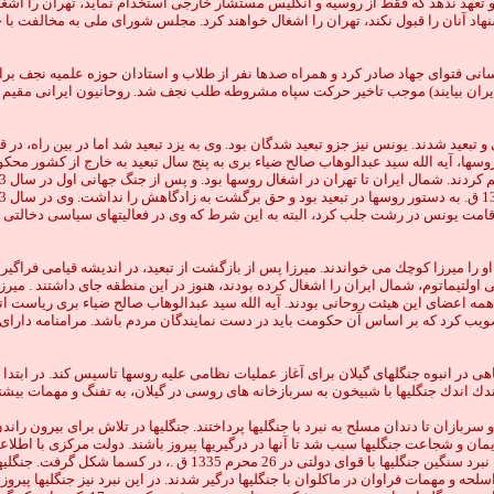
 و تعهد ندهد كه فقط از روسيه و انگليس مستشار خارجى استخدام نمايد، تهران را اش
و رشت به دولت ايران هشدار اكيد دادند كه اگر در مدت 48 ساعت پيشنهاد آنان را قبول نكند، تهران را اشغال خواهند ك
راسانى فتواى جهاد صادر كرد و همراه صدها نفر از طلاب و استادان حوزه علميه نجف 
ن در برابر روسها به ايران بيايند) موجب تاخير حركت سپاه مشروطه طلب نجف شد. روحانيون ايرا
يد شدند. يونس نيز جزو تبعيد شدگان بود. وى به يزد تبعيد شد اما در بين راه، در ق
ت يونس در رشت جلب كرد، البته به اين شرط كه وى در فعاليتهاى سياسى دخالتى نداش
را ميرزا كوچك مى خواندند. ميرزا پس از بازگشت از تبعيد، در انديشه قيامى فراگير
 اولتيماتوم، شمال ايران را اشغال كرده بودند، هنوز در اين منطقه جاى داشتند . ميرز
در انبوه جنگلهاى گيلان براى آغاز عمليات نظامى عليه روسها تاسيس كند. در ابتدا 
ندك اندك جنگليها با شبيخون به سربازخانه هاى روسى در گيلان، به تفنگ و مهمات بي
ربازان تا دندان مسلح به نبرد با جنگليها پرداختند. جنگليها در تلاش براى بيرون ر
مان و شجاعت جنگليها سبب شد تا آنها در درگيريها پيروز باشند. دولت مركزى با اطلاعيه
وسيله اعلاميه ها به مردم گيلان اخطار كردند كه از پشتيبانى جنگليها ب
سلحه و مهمات فراوان در ماكلوان با جنگليها درگير شدند. در اين نبرد نيز جنگليها پير