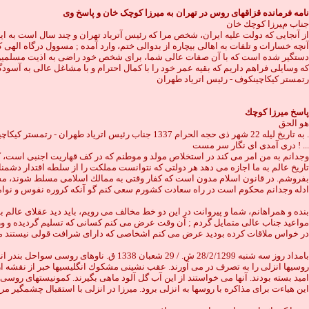
نامه فرمانده قزاقهاى روس در تهران به ميرزا كوچک خان و پاسخ وی
جناب ميرزا كوچك خان
از آنجايى كه دولت عليه ايران، شخص مرا كه رئيس آترياد تهران و چند سال است به ا
آنچه خسارات و تلفات به اهالى بيچاره از بدوالى ختم، وارد آمده ; مسوول درگاه ا
دستگير شده است كه با آن صفات عالى شما، براى شخص خود راضى به اذيت مسلمين بيچ
كه وسايلى فراهم داريم كه بقيه عمر خود را با كمال احترام و با مشاغل عالى به آسود
رتمستر كيكاچينكوف - رئيس اترياد طهران
پاسخ ميرزا كوچك
هو الحق
به تاريخ ليله 22 شهر ذى حجه الحرام 1337 جناب رئيس اترياد طهران - رتمستر كيكاچينكوف .
درى آمدى اى نگار سر مست ! ...
وجدانم به من امر مى كند در استخلاص مولد و موطنم كه در كف قهاريت اجنبى است، ك
تاريخ عالم به ما اجازه مى دهد هر دولتى كه نتوانست مملكت را از سلطه اقتدار دش
بفروشم. در قانون اسلام مدون است كه كفار وقتى به ممالك اسلامى مسلط شوند، مسلم
ادله وجدانم محكوم است در راه سعادت كشورم سعى كنم گو آنكه كروره نفوس و نوامي
بنده و همراهانم، شما و پيروانت در اين دو خط مخالف مى رويم، بايد ديد عقلاى عالم
مواعيد جناب عالى متمايل گردم ; آن وقت عرض مى كنم كسانى كه تسليم گرديده و ورقه مم
در خواس ملاقات كرده بوديد عرض مى كنم اشخاصى كه داراى شرافت قولى نيستند ملاقات 
بامداد روز سه شنبه 28/2/1299 ش. / 29 
اميد بسته بودند. آنها مى خواستند از اين آب گل آلود ماهى بگيرند. كمونيستهاى روسى
اين هياءت براى مذاكره با روسها به انزلى برود. ميرزا در انزلى با استقبال چشمگير م