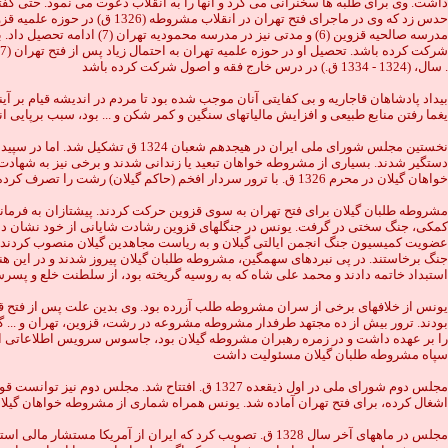
داشت. وى براى طلبه ها سخنرانى مى كرد و آنها را به انقلاب دعوت مى نمود. حتى گفت
حدس زد كه وى در ماجراى فتح
مدرسه صالحيه قزوين (6) و 
سال، (1324 - 1334 ق.) در درس خارج فقه و اصول شركت كرده باشد .
بيداد پادشاهان قاجاريه و بى كفايتى آنان موجب شده بود تا مردم در انديشه قيام بر 
يغما رفتن منابع طبيعى و افزايش مالياتهاى سنگين و كمر شكن و ... بود، سبب برپاي
دستگير شدند. بسيارى از مشروطه خواهان تبعيد يا زندانى شدند و برخى نيز به شهادت
خواهان گيلان در محرم 1326 ق. با ترور سردار افخم (حاكم گيلان) رشت را تصرف كرده، كنترل ادارات و سربازخانه ها را به دست گرفتند
مشروطه طلبان گيلان براى فتح تهران به سوى قزوين حركت كردند. پيشتازان به فرماند
كمكى، جنگ سختى در گرفت. يونس در جنگلهاى قزوين رشادت شايانى از خود نشان داد
عضويت كميسيون جنگ انجمن ايالتى گيلان و به رياست مجاهدين گيلان منصوب كردند. ي
استبداد خاتمه دادند و محمد على شاه كه به روسيه گريخته بود، از سلطنت خلع و پسرش
بودند. ترور بيش از ده مجتهد طرفدار مشروطه مشروعه در رشت، قزوين، تهران و ... 
را بر عهده داشت و در زمره رهبران مشروطه گيلان بود، جاسوس سرويس اطلاعاتى انگ
سپاه مشروطه طلبان گيلان مسئوليت داشت
مجلس دوم شوراى ملى در اول ذيقعده 1327 ق. افتت
اشغال كرده، براى فتح تهران آماده شد. يونس همراه شمارى از مشروطه خواهان گيلان 
مجلس در ماههاى آخر سال 1328 ق. تصويب كرد كه ايران از 