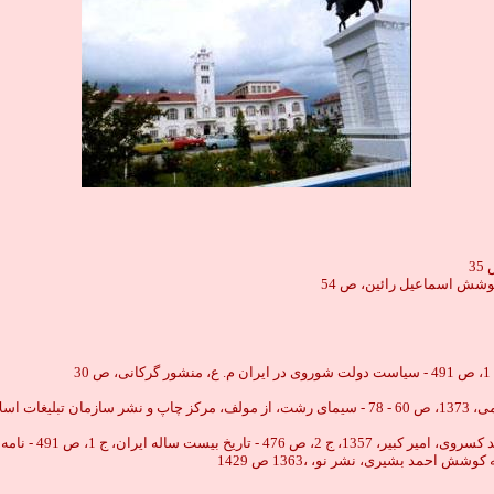
كوشش اسماعيل رائين، ص 54
ص 69 71
احمد بشيرى، نشر نو، ،1363 ص 1429