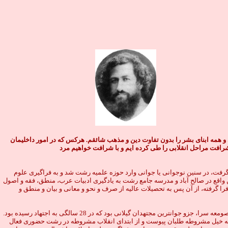
 و همه ابنای بشر را بدون تفاوت دین و مذهب شائقم. هرکس که در امور داخلیمان
 شرافت مراحل انقلابی را طی کرده ایم و با شرافت خواهیم مرد
 گشود كه نامش را ((يونس)) نهادند.(1) يونس پس از آنكه خواندن و نوشتن را فرا گرفت، در سنين نوجوانى يا جوانى وارد حوزه علميه رشت شد و به فراگيرى علوم
اقع در صالح آباد و مدرسه جامع رشت به يادگيرى ادبيات عرب، منطق، فقه و اصول
رسه نايب الصدر، واقع در بازار زركشان سكونت داشت .(3) ((تحصيلات مقدماتى را تا تاريخ 1312 ق. در مدارس رشت فرا گرفته، از آن پس به تحصيلات عاليه از صرف و نحو و معانى و بيان و منطق و
او در سال 1322 ق. در عالى ترين درس دوره سطح حوزه علميه، كفايه الاصول شركت كرد. استادش آيه الله سيد عبدالوهاب صالح ضياء برى (1294 - 1357 ق.) مجتهد فرزانه صومعه سرا، جزو جوانترين مجتهدان گيلانى بود كه در 28 سالگى به اجتهاد رسيده بود.
ونس طلبه اى جوان بود كه تحت تاءثير افكار انقلابى استادش، به خيل مشروطه طلبان پيوست و از ابتداى انقلاب مشروطه در رشت حضورى فعال