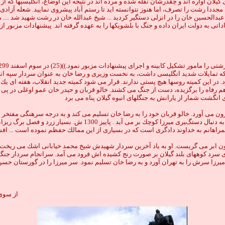
ان آواره اند و چقدرشان نفله شده و مرده اند در نتيجه اين اوضاع، انگليسيها كه از 
مجددا رشت را تصرف، اما هنوز نتوانسته ايد تا رستم آباد پيشروى نماييد. شعله آزادى
الحسين خان را در انزلى دستگير كرديد ... شيخ عبدالله خان در رشت شهيد شد .... م
ى به دولت ايران داده و جنگ با بلشويكها را به عهده گرفته اند. پيشنهادات مزبور از 
كه تمايلات شديد انگليسى داشت، به نخست وزيرى و رضا خان به عنوان سردار سپه انتخ
ب به رياست ميرزا كوچك در مرداد 1300 ش. تشكيل مى شود. در اين كميته روسها هيچ پستى ندارند. قرار مى شود كميت
 هم رفاه را برگزيده، دست از جنگ مى كشند. خالو قربان و حيدر خان عمو اوغلى در پى 
انگشت شمار از يارانش به جنگلهاى انبوه گيلان پناه مى برد
ن مى آورد. خالو قربان خود را به رضا خان تسليم مى كند و به درجه سرهنگى مفتخر 
همراهى نيروهايى كه تار و پود جنگل را مى شناسند و ساليانى در كنار مير
 همراهانم به خداوند دادگرى است كه در بسيارى از اين ممالك حفظم نموده است ... اف
يرزا سرش را به تهران آورد و به رضا خان تسليم نمود. سر ميرزا را در گورستان حسن 
از سوی