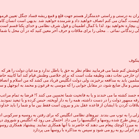
يران به درستى و راستى خدمتگزار هستم جهت قلع و قمع ريشه فساد جنگل تعيين فرمود
لهى كيست، گمان مى كنم انصاف خواهيد داد و شرمنده خواهيد شد. بديهى است انسان ك
اره نخواهيد بود. لذا با كمال اطمينان و قول شرف نظامى و خداى يكتا قسم است چن
گى زندگانى نمائى ... محلى را براى ملاقات و حرف آخر معين كنيد كه در آن محل با شم
وشش كنم شما مى فرماييد نظام نظر به حق يا باطل ندارد و مدعيان دولت را هر كه و
منان خارجى نجات دهد، وظيفه ملت است كه براى خلاصى وطنش قيام كند اما كابينه حا
ين بايد به مدافعه برخيزند، ولى دولت انگليس فرياد مى كشد كه من اسلام و انصاف 
س و مال ضايع شود، در مقابل جوابى را كه موسى به فرعون و محمد به ابوجهل و ساي
 به جسد كشته ما مى خندند و يا به فاتحيت شما تحسين مى كنند ؟! فرضا به تمام مرا
هور دولت را در دست داشته، همه را به دار آويخته، حبس كرده و يا تبعيد نموديد. بند
كردن با ايشان از قاعده عقل بدر و بيرون است فقط بين ما و شما را بايد خداوند حك
شعبان 1338 ق. ناوهاى روسى سواحل بندر انزلى را به توپ مى بندند. نيروهاى نظامى انگليس كه براى رفتن
 به ميرزا كوچك پيغام مى دهند كه حاضرند با آنها همكارى نمايند. پيشنهاد همكارى ر
ردم انزلى رو به رو مى شود و سپس به مذاكره با روسها مى پردازد