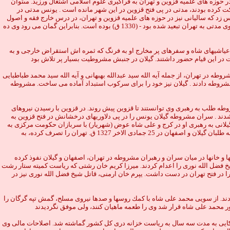
 حوزه هاى علميه قزوين و تهران به فراگيرى علوم اسلامى اشتغال ورزيد. مىتوان
ى كه براى فتح تهران حركت كرده بودند، مدتى در پى فتح قزوين در اين شهر مانده است . يونس مدتى در
 فرا گيرفته بود، مى توان حدس زد كه ساليانى نيز در حوزه هاى علميه قزوين و تهران، در درس خارج فقه و اصول
شركت كرده باشد. تحصيل او در حوزه علميه تهران به احتمال زياد پس از فتح تهران (1327 ق) يا پس از تعطيلى مجلس و اشغال ايران توسط روسيه به دنبال اولتيماتوم - كه وى مدتى به تهران تبعيد شده بود - (1330 ق) بوده است. بنابراين گمان مى رود وى ده
د، عياشيهاى شاه و سفرهاى پر مخارج او به فرنگ كه ثمره اش استقراض خارجى و به
ت در اين قيام حضور داشتند. گيلان در جنبش مشروطيت بسيار پر تلاش بود
132 ق. به دستور محمد على شاه به توپ بسته شد . رهبران مشروطه در تهران، از جمله آيه الله سيد عبدالله بهبهانى و آيه الله سيد محمد طباطبايى
مشروطه دادند . گيلان نيز خود را براى سركوب استبداد آماده مى ساخت. مشروطه
طه طلب به رهبرى وى توانستند تا قزوين پيش روند. در قزوين با رسيدن نيروهاى
ند . سران مشروطه گيلان يونس را در پى دلاوريهاى درخشانش در فتح قزوين به
يلانى به رهبرى او در كرج و على شاه عوض (شهريار) با سربازان حكومت مركزى به
جنگ برخاستند. در پى نبردهاى سهمگين، مشروطه طلبان گيلان پيروز شدند و در اين هنگامه سپاه مشروطه طلب اصفهان نيز به نزديك شهر تهران رسيدند. سرانجام مشروطه طلبان گيلان و اصفهان در 25 جمادى الاخر 1327 ق. تهران را تصرف كرده، به
زوين به نشان اعتراض به رشت بازگشت .(10) متاءسفانه روشنفكران غربزده، فئودالها و خانها در ميان سران و رهبران مشروطه در تهران، اصفهان و گيلان نفوذ كرده
خ فضل الله نورى را اعدام كردند. ميرزا كريم خان رشتى كه رياست كميته ستار رشت
در فتح تهران در دست داشت. يپرم خان ارمنى، قاتل شيخ فضل الله نورى نيز در
یامهایی ارسال نمودند. از سويى محمد على شاه با كمك روسها و صدها نيروى مسلح، گمش تپه گرگان را
ر محمد على شاه قرار شد وى را طعمه ماهيان كنند، ولی موفق نگردیدند
ن شوستر آمريكايى به مدت سه سال به رياست خزانه درى كل كشور گماشته شد. اصلاحات مالى وى