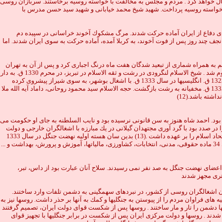
غال خواهد كرد . مردم و مجلس به مخالفت با خواسته روسيه برخاستند. سربازان روسى
رد. مجلس شوراى ملى به مخالفت با خواسته روسيه پرداخت. شهيد شيخ محمد خيابانى و شهيد سيد حسن مدرس با
براى دفاع از ايران آماده حركت شدند. مرگ مشكوك آخوند خراسانى در سپيده دم
نى مقيم نجف چند روز پس از فوت آخوند، به كربلا آمده، آماده حركت به سوى ايران شدند. اما
م به همراه شمارى از تبعيد شدگان هفت ماه درنگ اجبارى كرد و پس از آن به تهران
تبعيد شد . سربازان روسى در انزلى، رشت و تبريز به كشتار مردم پرداختند. به دستور روسها، آيه الله سيد عبدالوهاب صالح ضياء برى به پنج سال تبعيد به خارج از كشور محكوم شد . شيخ الاسلام لنگرودى در رشت و ثقه الاسلام در تبريز، در محرم 1330 ق. به دار
آويخته شدند.(11) روسها و انگليسيها بر اساس قرارداد 1907. م ايران را بين خود تقسيم كردند. شمال ايران تا تهران در اشغال روسها بود. و پس از جنگ جهانى اول در سال 1323 ق. انگليسيها در سال 1333 ق. با اشغال بوشهر، به سوى شيراز پيشروى كرده
مناطق جنوبى و مركزى ايران را تحت سلطه خود گرفتند . يونس در سالهاى 1330 - 1333 ق. به دستور روسها در تبعيد بود و حق برگشت به زادگاهش را نداشت. وى در سال 1333 ق. مخفيانه به رشت بازگشت. حجه الاسلام سيد محمود روحانى، داماد آيه الله ملا
ته باشد.(12)
 بود. احمد شاه هنوز به سن قانونى نرسيده بود و نايب السلطنه به جاى او حكومت مى
ا در صدد بود با گرد آورى مجتهدان گيلانى در يك مبارزه با اشغالگران خارجى و دولت
مستبد همه گيلانيان را به قيام فرا خواند. بدين منظور هيئت اتحاد اسلام را تشكيل داد. همه اعضاى اين هيئت روحانى بودند. آيه الله سيد عبدالوهاب صالح ضياء برى رياست اتحاد اسلام را بر عهده داشت .(13) بدين سان هسته اوليه نهضت جنگل در سال 1333
ق، در نرگستان (14) شكل گرفت .(15) هيئت اتحاد اسلام مرامنامه اى در نه (9) ماده تصويب كرد كه بر اساس آن حكومت بايد در دست نمايندگان مردم باشد. مرامنامه داراى 34 ماده حقوقى، مدنى، انتخابات، كشاورزى، مالياتها، آموزش و پرورش، بهداشت و ...
اعضاى نهضت جنگل به صد نفر نمى رسيدند. سلاح آنان عبارت بود از داس، تبر،
شترى مجهز شدند
اندن اشغالگران روسى از كشور، در نبردهاى سهمگينى به دشمن تلفات وارد ساختند.
 هاى فراوان مردم را از پيوستن به جنگليها و كمك به آنها بر حذر داشت. روسها نيز به
پرهيزند . نخستين نبرد سنگين جنگليها با قواى دولتى در 26 محرم 1335 ق .، در كسما شكل گرفت. جنگليها دشمن را تار و مار ساختند . روسها پس از شكست قواى دولت ايران، تصميم گرفتند
وز شدند . روسها و دولت مركزى ايران پس از شكست در برابر جنگليها با تجهيز قواى