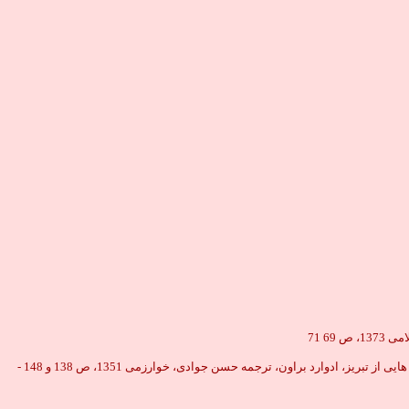
یازده: آخوند خراسانى آفتاب نيمه شب، ص 88 - 92 - تاريخ هيجده ساله آذربايجان، احمد كسروى، امير كبير، 1357، ج 2، ص 476 - تاريخ بيست ساله ايران، ج 1، ص 491 - نامه هايى از تبريز، ادوارد براون، ترجمه حسن جوادى، خوارزمى 1351، ص 138 و 148 -