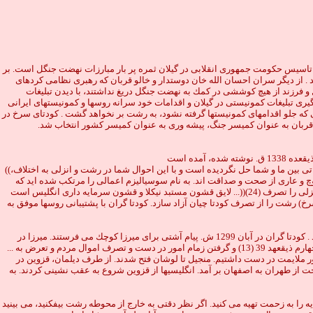
اد روز جمعه، شانزدهم رمضان 1338 ق. جنگليها وارد رشت - كه انگليسيها از آنجا عقب نشينى كرده بودند مى شوند و حكومت جمهورى را در گيلان اعلام مى نمايند. (23) تاسيس حكومت جمهورى انقلابى در گيلان ثمره پر بار مبارزات نهضت جنگل است. بر
. از دیگر سران احسان الله خان دوستدار و خالو قربان كه رهبرى نظامى كردهاى
و فرزند از هيچ كوششى در كمك به نهضت جنگل دريغ نداشتند، با ديدن تبليغات
گيرى تبليغات كمونيستى در گيلان و اقدامات خود سرانه روسها و كمونيستهاى ايرانى
- 18/4/1299 ش. به نشان اعتراض به فومن رفت و اعلام كرد تا زمانى كه جلو اقدامهاى كمونيستها گرفته نشود، به رشت بر نخواهد گشت . كودتاى سرخ در
ربان به عنوان كميسر جنگ، پيشه ورى به عنوان كميسر كشور انتخاب شد.
((مع الاسف تصوراتمان به عكس نتيجه داد. هنوز اطراف گيلان را قشون شاه پرست و عناصر مستبد احاطه دارند و هنوز قشون انگليس از حدود گيلان خارج نشده و مسائل حياتى بين ما و شما حل نگرديده است و با اين احوال شما در رشت و انزلى به اختلاف،
 پوچ و عارى از صحت و صداقت اند. به نام سوسياليزم اعمالى را مرتكب شده ايد كه
لايق قشون مستبد نيكلا و قشون سرمايه دارى انگليس است ...))(24) كودتا گران در رشت، انزلى و ديگر شهرها و روستاهاى گيلان به ياران ميرزا كوچك يورش مى برند و بسيارى از آنها را شهيد، زخمى و اسير مى كنند و تمامى ادارات رشت و انزلى را تصرف
ا تمام قوا به سوى رشت به پيش مى تازد و موفق مى شود در 30/4/1299 ش. (دو هفته پس از كودتاى سرخ) رشت را از تصرف كودتا چيان آزاد سازد. كودتا گران با پشتيبانى روسها موفق به
ميرزا چهار ماه در جنگل به سر مى برد. در طول اين مدت وى با نامه هاى فراوان به رهبران كمونيستها در شوروى، فرستاده آنها را از اعمال روسها در گيلان با اطلاع مى سازد . كودتا گران در آبان 1299 ش. پيام آشتى براى ميرزا كوچك مى فرستند. ميرزا در
پاسخ نامه آنها چنين مى نويسد : ((... بدون اطلاع كميته و شوراى انقلاب، قشون از روسيه وارد شد. تبليغات كمونيستى آغاز و متعاقبش دخالتها و اذيتها و پس از كودتاى شب چهارم ذيقعهد 39 (13) و گرفتن زمام امور در دست و تصرف اموال مردم و تعرض به ...
 طور ملايمت در دست داشتيم. منجيل تا لوشان فتح شدند. از طرف ديلمان، قزوين در
تخت از طهران به اصفهان بر آمد. انگليسيها از قزوين شروع به عقب نشينى كردند. به
را به زحمت تهيه مى كنيد. اگر نظر دقتى به خارج از محوطه رشت بيفكنيد، مى بينيد